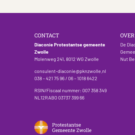
CONTACT
OVER
Diaconie Protestantse gemeente
De Dia
Zwolle
Gemeen
Molenweg 241, 8012 WG Zwolle
Nut Be
consulent-diaconie@pknzwolle.nl
038 – 421 75 96 / 06 – 1018 6422
RSIN/Fiscaal nummer: 007 358 349
NL12RABO 03737 399 66