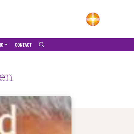
NG
CONTACT
men